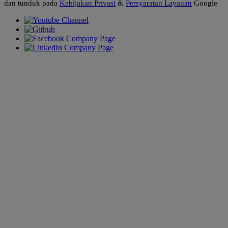
dan tunduk pada
Kebijakan Privasi
&
Persyaratan Layanan
Google