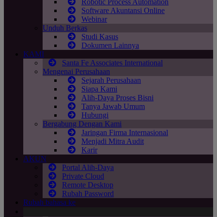
Robotic Process Automation
Software Akuntansi Online
Webinar
Unduh Berkas
Studi Kasus
Dokumen Lainnya
KAMI
Santa Fe Associates International
Mengenai Perusahaan
Sejarah Perusahaan
Siapa Kami
Alih-Daya Proses Bisni
Tanya Jawab Umum
Hubungi
Bergabung Dengan Kami
Jaringan Firma Internasional
Menjadi Mitra Audit
Karir
AKUN
Portal Alih-Daya
Private Cloud
Remote Desktop
Rubah Password
Rubah bahasa ke