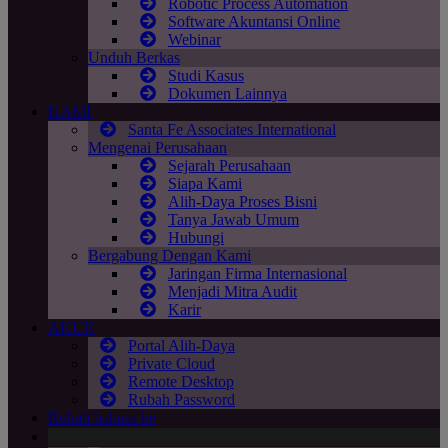
Robotic Process Automation
Software Akuntansi Online
Webinar
Unduh Berkas
Studi Kasus
Dokumen Lainnya
KAMI
Santa Fe Associates International
Mengenai Perusahaan
Sejarah Perusahaan
Siapa Kami
Alih-Daya Proses Bisni
Tanya Jawab Umum
Hubungi
Bergabung Dengan Kami
Jaringan Firma Internasional
Menjadi Mitra Audit
Karir
AKUN
Portal Alih-Daya
Private Cloud
Remote Desktop
Rubah Password
Rubah bahasa ke