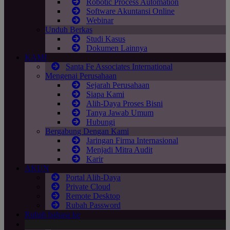
Robotic Process Automation
Software Akuntansi Online
Webinar
Unduh Berkas
Studi Kasus
Dokumen Lainnya
KAMI
Santa Fe Associates International
Mengenai Perusahaan
Sejarah Perusahaan
Siapa Kami
Alih-Daya Proses Bisni
Tanya Jawab Umum
Hubungi
Bergabung Dengan Kami
Jaringan Firma Internasional
Menjadi Mitra Audit
Karir
AKUN
Portal Alih-Daya
Private Cloud
Remote Desktop
Rubah Password
Rubah bahasa ke